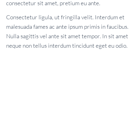
consectetur sit amet, pretium eu ante.
Consectetur ligula, ut fringilla velit. Interdum et
malesuada fames ac ante ipsum primis in faucibus.
Nulla sagittis vel ante sit amet tempor. In sit amet
neque non tellus interdum tincidunt eget eu odio.
Donec quis diam felis. Etiam id quam maximus,
tempus justo at posuere est!
Pellentesque, nunc a lacinia placerat, lacus nunc
condimentum elit, nec scelerisque urna nisl at
turpis. Morbi nec accumsan sem. Suspendisse eget
elit mauris. Phasellus velit nisi, lobortis quis nisi et,
venenatis finibus velit. Integer non nibh eget arcu
malesuada ullamcorper.