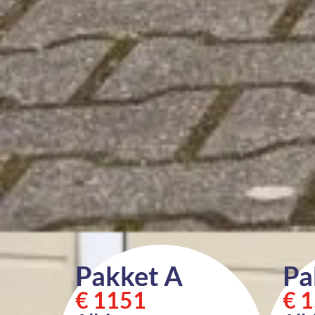
Pakket A
Pa
€ 1151
€ 