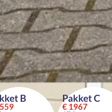
kket B
Pakket C
1559
€ 1967