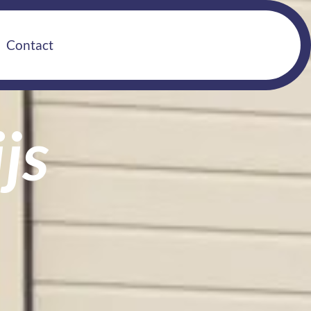
Contact
js