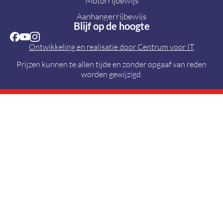
Motorrijbewijs
Aanhangerrijbewijs
Blijf op de hoogte
Ontwikkeling en realisatie door Centrum voor IT
Prijzen kunnen te allen tijde en zonder opgaaf van reden
worden gewijzigd.